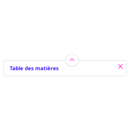
Table des matières
En bref
Acheter un condo déjà existant : avantages et
inconvénients
Un portrait réaliste de l’état de l’immeuble
Des finances plus documentées
Besoin d'aide? Contactez-nous
Acheter une copropriété neuve ou « sur plan » :
1 (833) 679-2310
avantages et inconvénients
L’attrait de la nouveauté
200-7675 St Laurent Blvd, Montreal,