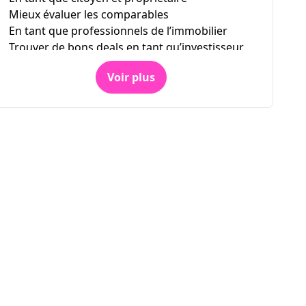
Mieux évaluer les comparables
En tant que professionnels de l’immobilier
Trouver de bons deals en tant qu’investisseur
Comment consulter le registre foncier en
Voir plus
ligne?
Combien ça coûte d’utiliser le registre foncier?