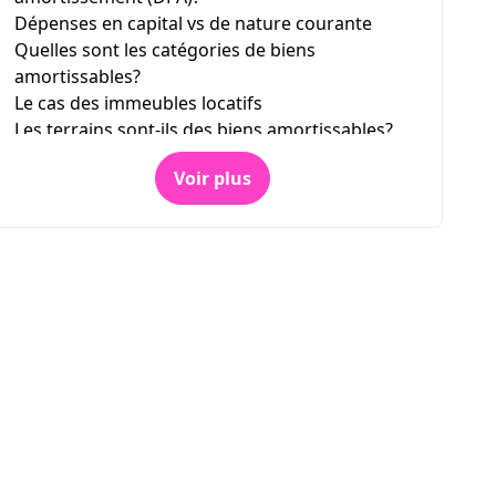
Dépenses en capital vs de nature courante
Quelles sont les catégories de biens
amortissables?
Le cas des immeubles locatifs
Les terrains sont-ils des biens amortissables?
Les condos et copropriétés
Voir plus
Comment calculer le montant de
l’amortissement?
Déterminer la catégorie de bien
Calculer le coût en capital
Exemple
Établir la fraction non amortie du coût en
capital (FNACC)
Exemple de calcul de la DPA
Récupération de la déduction pour
amortissement lors de la vente d’un immeuble