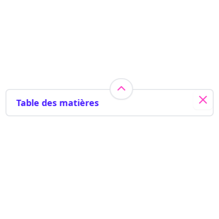
Table des matières
Quelles sont les particularités d'une maison
flottante?
Quel est l'intérêt de ce type d'habitation?
Maison flottante vs maison bateau : y a-t-il une
différence?
Besoin d'aide? Contactez-nous
Les défis des maisons flottantes
1 (833) 679-2310
Où trouver des maisons flottantes au Québec?
Maisons flottantes : 5 modèles d'ici
200-7675 St Laurent Blvd, Montreal,
1. Une maison qui flotte à la Marina du Port de
Quebec H2R 1W9