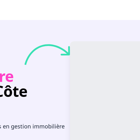
re
Côte
s en gestion immobilière