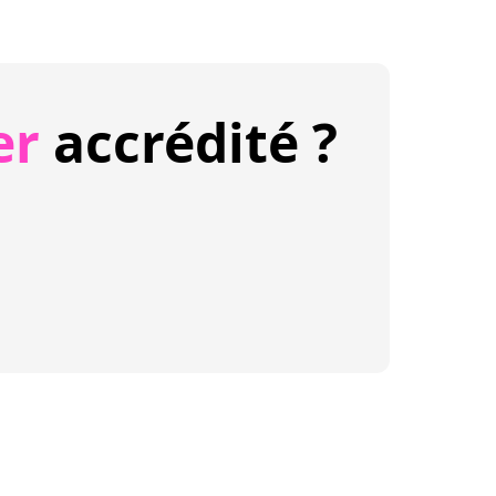
er
accrédité ?