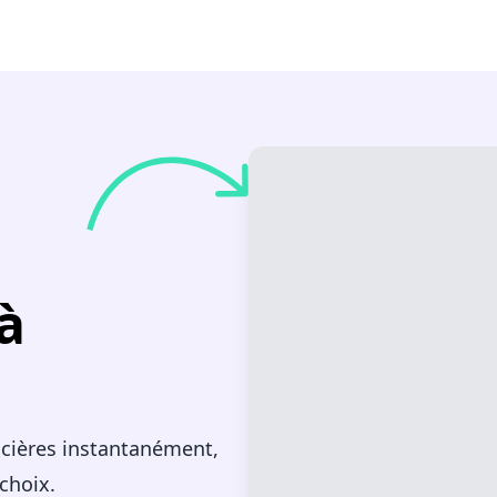
à
ncières instantanément,
 choix.