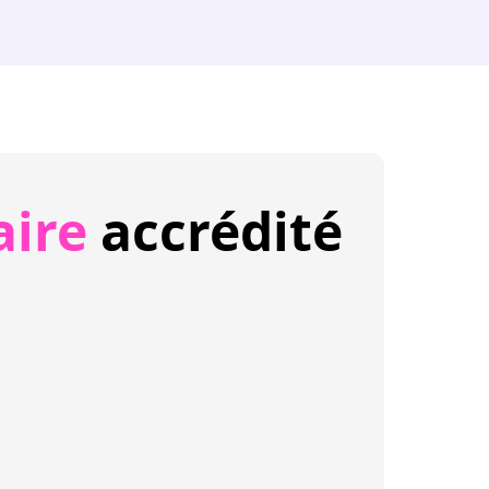
aire
accrédité